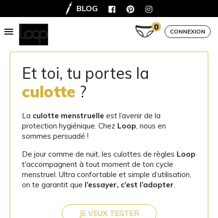
culottes
BLOG
0

exclusives à découvrir
Précédent
Sui
CONNEXION


Et toi, tu portes la
SHOP TES CULOTTES
culotte
?
La
culotte menstruelle
est l’avenir de la
protection hygiénique. Chez
Loop
, nous en
sommes persuadé !
De jour comme de nuit, les culottes de règles
Loop
t'accompagnent à tout moment de ton cycle
menstruel. Ultra confortable et simple d’utilisation,
on te garantit que
l’essayer, c’est l’adopter
.
JE VEUX TESTER