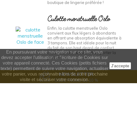
Enfin, la culotte menstruelle Oslo
convient aux flux légers à abondants
en offrant une absorption équivalente à
3 tampons. Elle est idéale pour la nuit
du fait de son haut degré de confort
mais peut tout aussi bien se porter la
journée.
En poursuivant votre navigation sur ce site, vous
devez accepter l’utilisation et l'écriture de Cookies sur
votre appareil connecté. Ces Cookies (petits fichiers
J'accepte
texte) permettent de suivre votre navigation, actualiser
NEWSLETTER
votre panier, vous reconnaitre lors de votre prochaine
visite et sécuriser votre connexion.
CODE PROMO DE 10 %
Suis notre flux !
Inscris-toi et reçois toutes nos infos, nos conseils et nos
messages d'amour +
Code promo de 10 %
sur ta
première commande