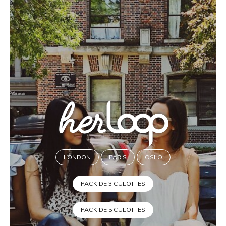
LONDON
PARIS
OSLO
PACK DE 3 CULOTTES
PACK DE 5 CULOTTES