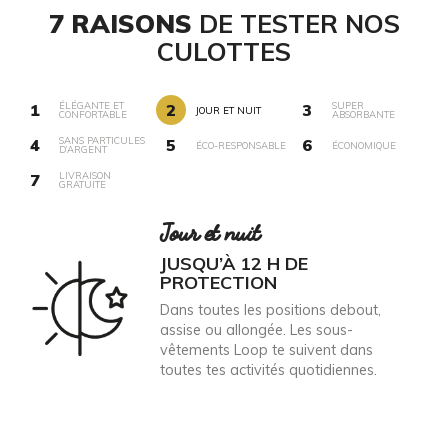
7 RAISONS
DE TESTER NOS
CULOTTES
ÉLÉGANTE ET
SUPER
1
2
3
JOUR ET NUIT
CONFORTABLE
ABSORBANTE
SANS PARTICULES
4
5
6
ÉCO-RESPONSABLE
ÉCONOMIQUE
D’ARGENT
LIVRAISON
7
GRATUITE
Jour et nuit
JUSQU’À 12 H DE
PROTECTION
Dans toutes les positions debout,
assise ou allongée. Les sous-
vêtements Loop te suivent dans
toutes tes activités quotidiennes.
VOICI NOS
CULOTTES