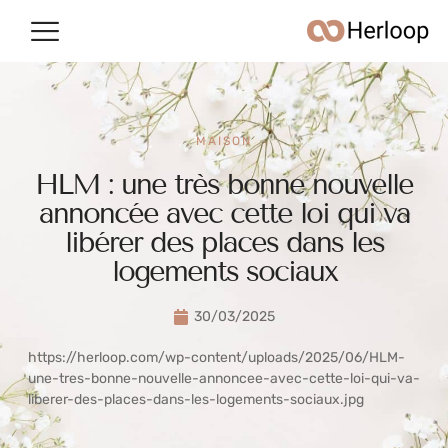
Conso & argent
Vie quotidienne
MAISON
HLM : une très bonne nouvelle
annoncée avec cette loi qui va
libérer des places dans les
logements sociaux
30/03/2025
https://herloop.com/wp-content/uploads/2025/06/HLM-
une-tres-bonne-nouvelle-annoncee-avec-cette-loi-qui-va-
liberer-des-places-dans-les-logements-sociaux.jpg