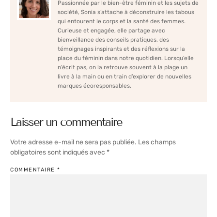
Passionnée par le bien-être féminin et les sujets de
société, Sonia s’attache à déconstruire les tabous
qui entourent le corps et la santé des femmes.
Curieuse et engagée, elle partage avec
bienveillance des conseils pratiques, des
témoignages inspirants et des réflexions sur la
place du féminin dans notre quotidien. Lorsqu’elle
n’écrit pas, on la retrouve souvent à la plage un
livre à la main ou en train d’explorer de nouvelles
marques écoresponsables.
Laisser un commentaire
Votre adresse e-mail ne sera pas publiée.
Les champs
obligatoires sont indiqués avec
*
COMMENTAIRE
*