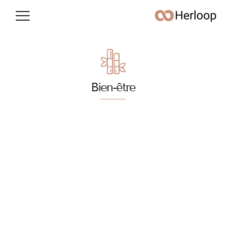
Conso & argent
Vie quotidienne
Bien-être