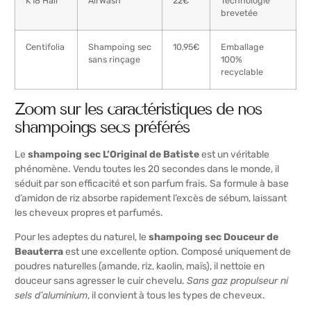
K18 Hair
AirWash™
22€
Technologie
brevetée
Centifolia
Shampoing sec
10,95€
Emballage
sans rinçage
100%
recyclable
Zoom sur les caractéristiques de nos
shampoings secs préférés
Le
shampoing sec L’Original de Batiste
est un véritable
phénomène. Vendu toutes les 20 secondes dans le monde, il
séduit par son efficacité et son parfum frais. Sa formule à base
d’amidon de riz absorbe rapidement l’excès de sébum, laissant
les cheveux propres et parfumés.
Pour les adeptes du naturel, le
shampoing sec Douceur de
Beauterra
est une excellente option. Composé uniquement de
poudres naturelles (amande, riz, kaolin, maïs), il nettoie en
douceur sans agresser le cuir chevelu.
Sans gaz propulseur ni
sels d’aluminium
, il convient à tous les types de cheveux.