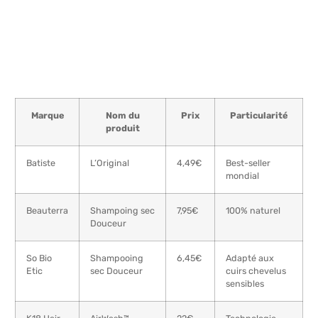
Marque
Nom du
Prix
Particularité
produit
Batiste
L’Original
4,49€
Best-seller
mondial
Beauterra
Shampoing sec
7,95€
100% naturel
Douceur
So Bio
Shampooing
6,45€
Adapté aux
Etic
sec Douceur
cuirs chevelus
sensibles