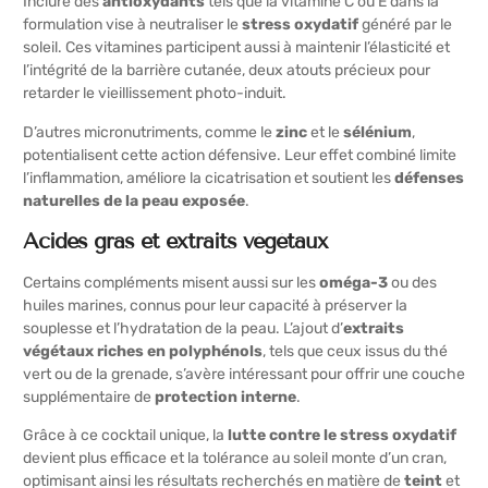
Inclure des
antioxydants
tels que la vitamine C ou E dans la
formulation vise à neutraliser le
stress oxydatif
généré par le
soleil. Ces vitamines participent aussi à maintenir l’élasticité et
l’intégrité de la barrière cutanée, deux atouts précieux pour
retarder le vieillissement photo-induit.
D’autres micronutriments, comme le
zinc
et le
sélénium
,
potentialisent cette action défensive. Leur effet combiné limite
l’inflammation, améliore la cicatrisation et soutient les
défenses
naturelles de la peau exposée
.
Acides gras et extraits végétaux
Certains compléments misent aussi sur les
oméga-3
ou des
huiles marines, connus pour leur capacité à préserver la
souplesse et l’hydratation de la peau. L’ajout d’
extraits
végétaux riches en polyphénols
, tels que ceux issus du thé
vert ou de la grenade, s’avère intéressant pour offrir une couche
supplémentaire de
protection interne
.
Grâce à ce cocktail unique, la
lutte contre le stress oxydatif
devient plus efficace et la tolérance au soleil monte d’un cran,
optimisant ainsi les résultats recherchés en matière de
teint
et