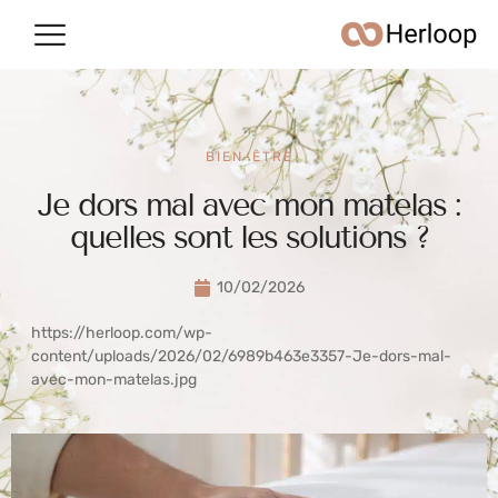
Conso & argent
Vie quotidienne
BIEN-ÊTRE
Je dors mal avec mon matelas :
quelles sont les solutions ?
10/02/2026
https://herloop.com/wp-
content/uploads/2026/02/6989b463e3357-Je-dors-mal-
avec-mon-matelas.jpg