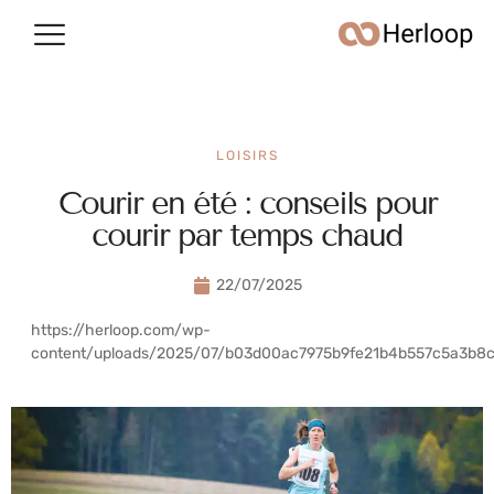
Conso & argent
Vie quotidienne
LOISIRS
Courir en été : conseils pour
courir par temps chaud
22/07/2025
https://herloop.com/wp-
content/uploads/2025/07/b03d00ac7975b9fe21b4b557c5a3b8c