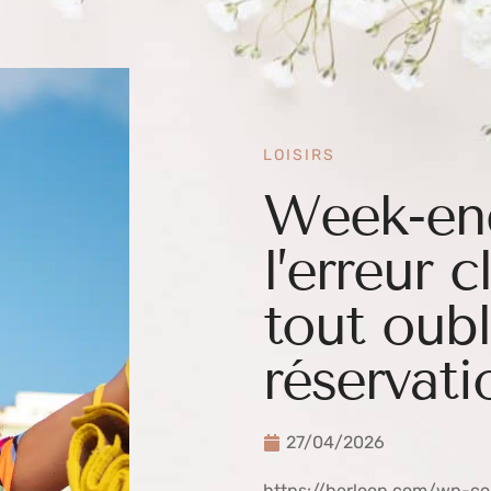
LOISIRS
Week-end
l’erreur c
tout oubl
réservati
27/04/2026
https://herloop.com/wp-c