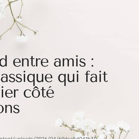
 entre amis :
lassique qui fait
ier côté
ons
ontent/uploads/2026/04/69dca5d041b30-