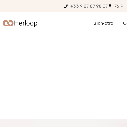
+33 9 87 87 98 07
76 Pl
Bien-être
C